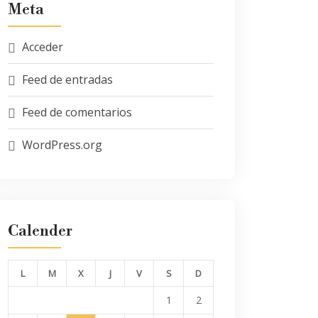
Meta
Acceder
Feed de entradas
Feed de comentarios
WordPress.org
Calender
L
M
X
J
V
S
D
1
2