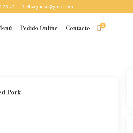
9 26 42
elbvrgueso@gmail.com
0
Menú
Pedido Online
Contacto
ed Pork