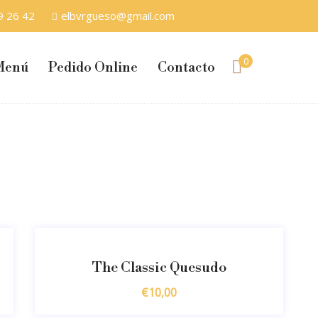
9 26 42
elbvrgueso@gmail.com
0
Menú
Pedido Online
Contacto
The Classic Quesudo
€
10,00