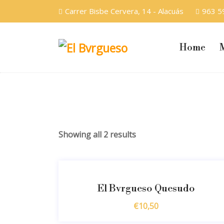
Carrer Bisbe Cervera, 14 - Alacuás
963 5
Home
Showing all 2 results
El Bvrgueso Quesudo
€
10,50