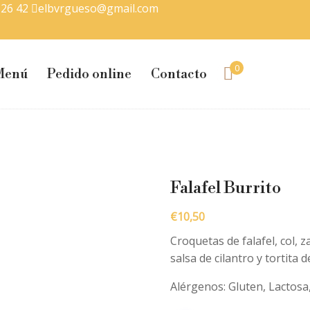
 26 42
elbvrgueso@gmail.com
0
Menú
Pedido online
Contacto
Falafel Burrito
€
10,50
Croquetas de falafel, col, 
salsa de cilantro y tortita d
Alérgenos: Gluten, Lactosa