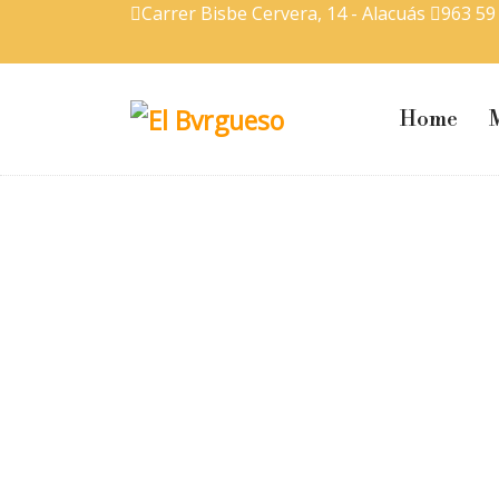
Carrer Bisbe Cervera, 14 - Alacuás
963 59
Home